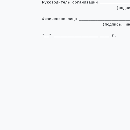
Руководитель организации _____________
                                (подпи
Физическое лицо ______________________
                          (подпись, ин
"__" ___________________ ____ г.