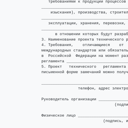
   требованиями к продукции процессов 
______________________________________
    изыскания), производства, строител
______________________________________
   эксплуатации, хранения, перевозки, 
______________________________________
      в отношении которых будут разраб
3. Наименование проекта технического р
4. Требования,    отличающиеся    от  
международных стандартов или обязатель
в  Российской  Федерации на момент раз
регламента ___________________________
5. Проект   технического   регламента 
письменной форме замечаний можно получ
                                      
______________________________________
                телефон, адрес электро
Руководитель организации _____________
                                (подпи
Физическое лицо ______________________
                           (подпись, и