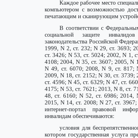
Каждое рабочее место специа
компьютером с возможностью дос
печатающим и сканирующим устройс
В соответствии с Федеральны
социальной защите инвалидо
законодательства Российской Федераци
1999, N 2, ст. 232; N 29, ст. 3693; 2
ст. 3426; N 53, ст. 5024; 2002, N 1, ст
4108; 2004, N 35, ст. 3607; 2005, N 1,
N 49, ст. 6070; 2008, N 9, ст. 817; 
2009, N 18, ст. 2152; N 30, ст. 3739; 
ст. 4596; N 45, ст. 6329; N 47, ст. 660
4175; N 53, ст. 7621; 2013, N 8, ст. 7
48, ст. 6160; N 52, ст. 6986; 2014, 
2015, N 14, ст. 2008; N 27, ст. 3967
интернет-портал правовой информ
инвалидам обеспечиваются:
условия для беспрепятственно
котором государственная услуга пре