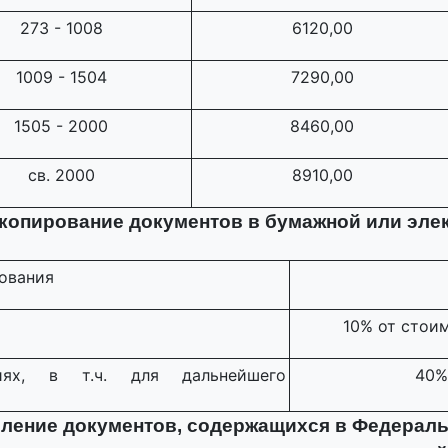
273 - 1008
6120,00
1009 - 1504
7290,00
1505 - 2000
8460,00
св. 2000
8910,00
а копирование документов в бумажной или эл
ования
10% от стои
иях, в т.ч. для дальнейшего
40%
тавление документов, содержащихся в Федер