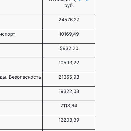
руб.
24576,27
нспорт
10169,49
5932,20
10593,22
ды. Безопасность
21355,93
19322,03
7118,64
12203,39