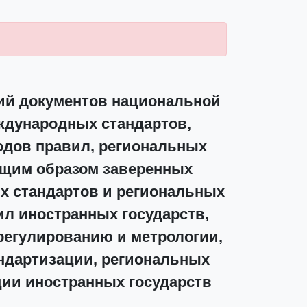
пий документов национальной
ждународных стандартов,
одов правил, региональных
ащим образом заверенных
х стандартов и региональных
ил иностранных государств,
регулированию и метрологии,
ндартизации, региональных
ции иностранных государств