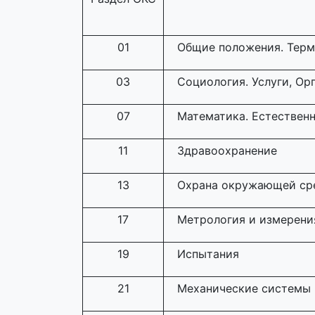
01
Общие положения. Терм
03
Социология. Услуги, Ор
07
Математика. Естествен
11
Здравоохранение
13
Охрана окружающей сре
17
Метрология и измерени
19
Испытания
21
Механические системы 