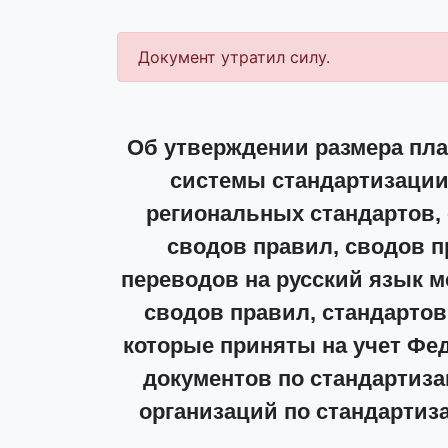
Документ утратил силу.
Об утверждении размера пла
системы стандартизации
региональных стандартов,
сводов правил, сводов 
переводов на русский язык 
сводов правил, стандартов
которые приняты на учет Фе
документов по стандартиз
организаций по стандартиз