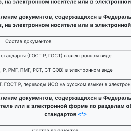
в, на электронном носителе или в электронн
авление документов, содержащихся в Федер
в, на электронном носителе или в электронн
Состав документов
стандарты (ГОСТ Р, ГОСТ) в электронном виде
 Р, РМГ, ПМГ, РСТ, СТ СЭВ) в электронном виде
, ГОСТ Р, переводы ИСО на русском языке) в электро
авление документов, содержащихся в Федер
ителе или в электронной форме по разделам
стандартов
<*>
Состав документов