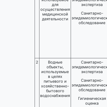
для
экспертиза
осуществления
Санитарно-
медицинской
эпидемиологичес
деятельности
обследование
2
Водные
Санитарно-
объекты,
эпидемиологичес
используемые
экспертиза
в целях
Санитарно-
питьевого и
эпидемиологичес
хозяйственно-
обследование
бытового
водоснабжения
Гигиеническая
оценка