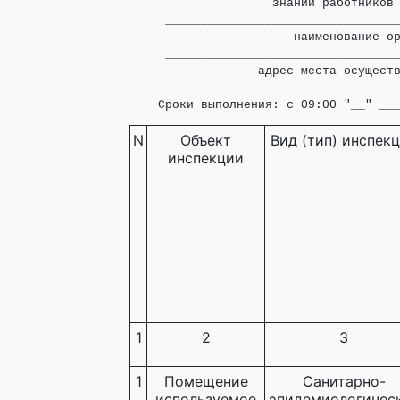
                    знаний работников 
     _________________________________
                       наименование ор
     _________________________________
                  адрес места осуществ
    Сроки выполнения: с 09:00 "__" __
N
Объект
Вид (тип) инспек
инспекции
1
2
3
1
Помещение
Санитарно-
используемое
эпидемиологичес