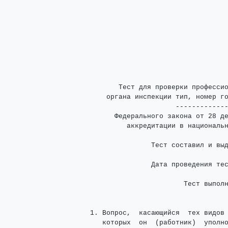
           Тест для проверки профессио
        органа инспекции тип, номер го
                         -------------
          Федерального закона от 28 де
             аккредитации в национальн
                   Тест составил и выд
                                      
                   Дата проведения тес
                           Тест выполн
                                      
    1. Вопрос,  касающийся  тех видов 
       которых  он  (работник)  уполно