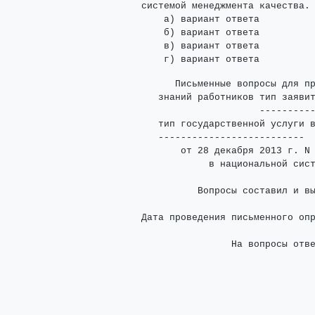
       системой менеджмента качества.

           а) вариант ответа

           б) вариант ответа

           в) вариант ответа

             Письменные вопросы для пр
          знаний работников тип заявит
                            ----------
          тип государственной услуги 
          --------------------------

              от 28 декабря 2013 г. N 
                   в национальной сист
                 Вопросы составил и вы
                                      
       Дата проведения письменного опр
                       На вопросы отве
                                     