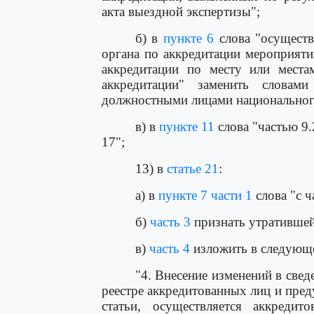
акта выездной экспертизы";
б) в
пункте 6
слова "осущест
органа по аккредитации мероприяти
аккредитации по месту или места
аккредитации" заменить словам
должностными лицами национального
в) в
пункте 11
слова "частью 9.
17";
13) в
статье 21
:
а) в
пункте 7 части 1
слова "с ч
б)
часть 3
признать утратившей
в)
часть 4
изложить в следующе
"4. Внесение изменений в све
реестре аккредитованных лиц и пред
статьи, осуществляется аккреди