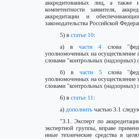
аккредитованных лиц, а также 
компетентности заявителя, аккр
аккредитации и обеспечивающи
законодательства Российской Федера
5) в
статье 10
:
а) в
части 4
слова "феде
уполномоченных на осуществление г
словами "контрольных (надзорных) 
б) в
части 5
слова "феде
уполномоченных на осуществление г
словами "контрольных (надзорных) 
6) в
статье 11
:
а)
дополнить
частью 3.1 следу
"3.1. Эксперт по аккредитаци
экспертной группы, вправе применя
иные технические средства в целя