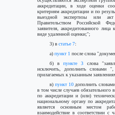
осуществляются экспертной группо
аккредитации, в ходе оценки соот
критериям аккредитации и по резуль
выездной экспертизы или акт
Правительством Российской Феде
заявителя, аккредитованного лица
виде удаленной оценки;";
3) в
статье 7
:
а)
пункт 1
после слова "докуме
б) в
пункте 3
слова "заявл
исключить, дополнить словами ",
прилагаемых к указанным заявлениям
в)
пункт 10
дополнить словами
в том числе случаев обязательного 
по аккредитации и (или) техничес
национальному органу по аккредит
является основным местом ра
взаимодействие в соответствии с 