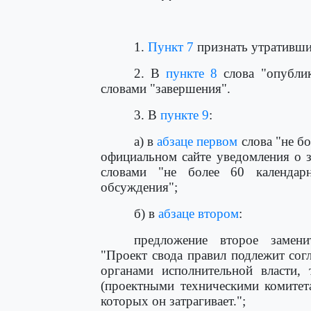
1.
Пункт 7
признать утративши
2. В
пункте 8
слова "опублик
словами "завершения".
3. В
пункте 9
:
а) в
абзаце первом
слова "не б
официальном сайте уведомления о 
словами "не более 60 календа
обсуждения";
б) в
абзаце втором
:
предложение второе замени
"Проект свода правил подлежит со
органами исполнительной власти, 
(проектными техническими комитета
которых он затрагивает.";