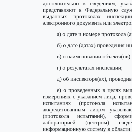
дополнительно к сведениям, ук
представляют в Федеральную слу
выданных протоколах инспекци
электронного документа или электрон
а) о дате и номере протокола (
б) о дате (датах) проведения и
в) о наименовании объекта(ов)
г) о результатах инспекции;
д) об инспекторе(ах), проводи
е) о проведенных в целях выд
измерениях с указанием лица, пров
испытаниях (протокола испыт
аккредитованным лицом указыва
(протокола испытаний), сформ
лабораторией (центром) све
информационную систему в области 