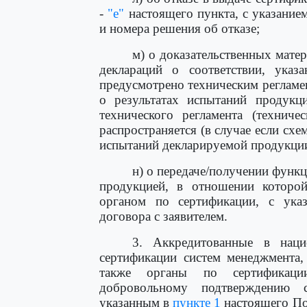
-
"е"
настоящего пункта, с указание
и номера решения об отказе;
м) о доказательственных мате
деклараций о соответствии, ука
предусмотрено техническим регламен
о результатах испытаний продукц
технического регламента (техниче
распространяется (в случае если сх
испытаний декларируемой продукции
н) о передаче/получении функ
продукцией, в отношении которой
органом по сертификации, с ука
договора с заявителем.
3. Аккредитованные в наци
сертификации систем менеджмента,
также органы по сертификац
добровольному подтверждению с
указанным в
пункте 1
настоящего По