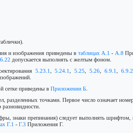
аблички).
ания и изображения приведены в
таблицах А.1
-
А.8
При
6.22
допускается выполнять с желтым фоном.
роектирования
5.23.1
,
5.24.1
,
5.25
,
5.26
,
6.9.1
,
6.9.2
изображений.
й сетке приведены в
Приложении Б
.
ел, разделенных точками. Первое число означает номер
р разновидности.
цифры, знаки препинания) следует выполнять шрифтом
ах Г.1
-
Г.3
Приложения Г.