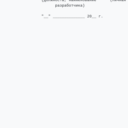
(должность, наименование      (личная 
      разработчика)

"__" ______________ 20__ г.