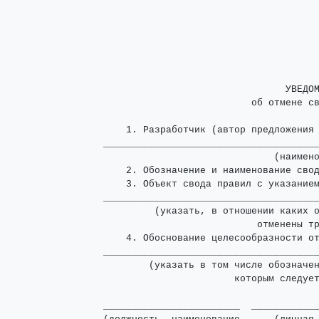
                                УВЕДОМ
                          об отмене св
    1. Разработчик (автор предложения 
______________________________________
                              (наимено
    2. Обозначение и наименование свод
    3. Объект свода правил с указание
______________________________________
         (указать, в отношении каких о
                           отменены тр
    4. Обоснование целесообразности от
______________________________________
        (указать в том числе обозначен
                       которым следует
________________________  ____________