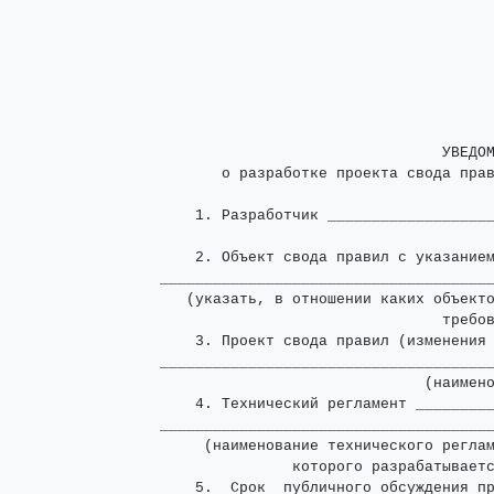
                                УВЕДОМ
       о разработке проекта свода прав
    1. Разработчик ___________________
                                      
    2. Объект свода правил с указание
______________________________________
   (указать, в отношении каких объекто
                                требов
    3. Проект свода правил (изменения 
______________________________________
                              (наимено
    4. Технический регламент _________
______________________________________
     (наименование технического реглам
               которого разрабатываетс
    5.  Срок  публичного обсуждения пр